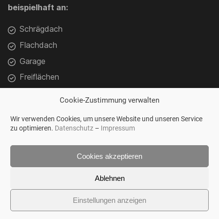
beispielhaft an:
Schrägdach
Flachdach
Garage
Freiflächen
Balkon
Cookie-Zustimmung verwalten
Darüber hinaus installieren wir:
Wir verwenden Cookies, um unsere Website und unseren Service
zu optimieren.
Datenschutz
–
Impressum
Wechselrichter
Speichersysteme
Cookies akzeptieren
E-Auto Ladestationen
Ablehnen
Zähleranschluss Elektroverteilungen
Einstellungen anzeigen
u.v.m.