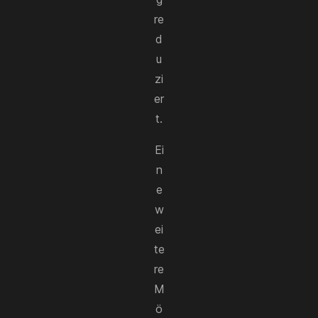
re
d
u
zi
er
t.
Ei
n
e
w
ei
te
re
M
ö