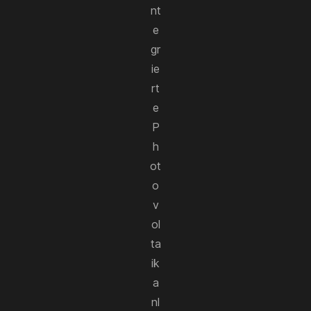
nt
e
gr
ie
rt
e
P
h
ot
o
v
ol
ta
ik
a
nl