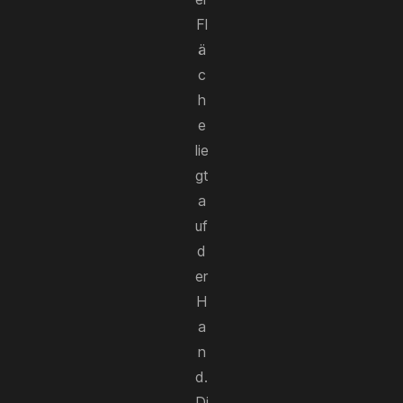
Fl
ä
c
h
e
lie
gt
a
uf
d
er
H
a
n
d.
Di