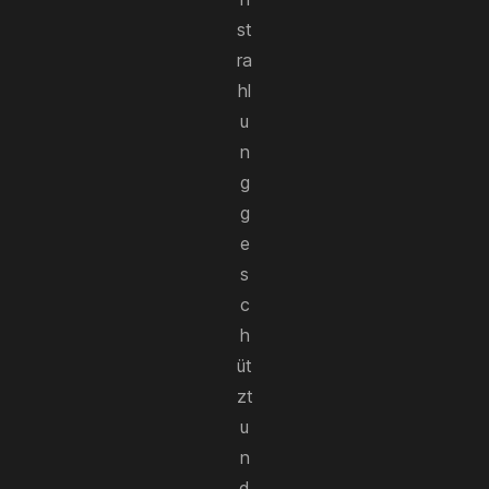
st
ra
hl
u
n
g
g
e
s
c
h
üt
zt
u
n
d